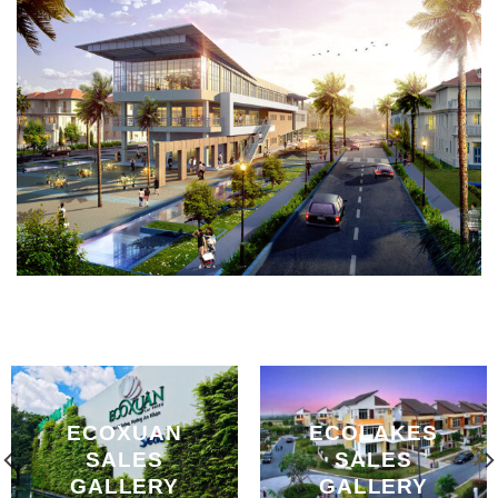
ECOXUAN
ECOLAKES
SALES
SALES
GALLERY
GALLERY