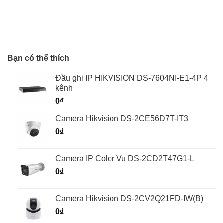
Bạn có thể thích
Đầu ghi IP HIKVISION DS-7604NI-E1-4P 4
kênh
0
₫
Camera Hikvision DS-2CE56D7T-IT3
0
₫
Camera IP Color Vu DS-2CD2T47G1-L
0
₫
Camera Hikvision DS-2CV2Q21FD-IW(B)
0
₫