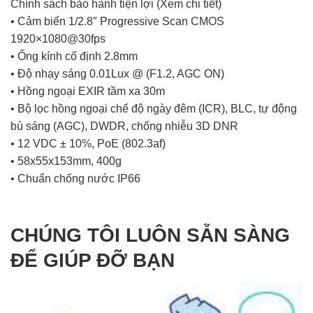
Chính sách bảo hành tiện lợi
(Xem chi tiết)
• Cảm biến 1/2.8″ Progressive Scan CMOS
1920×1080@30fps
• Ống kính cố định 2.8mm
• Độ nhạy sáng 0.01Lux @ (F1.2, AGC ON)
• Hồng ngoại EXIR tầm xa 30m
• Bộ lọc hồng ngoại chế độ ngày đêm (ICR), BLC, tự động
bù sáng (AGC), DWDR, chống nhiễu 3D DNR
• 12 VDC ± 10%, PoE (802.3af)
• 58x55x153mm, 400g
• Chuẩn chống nước IP66
CHÚNG TÔI LUÔN SẴN SÀNG
ĐỂ GIÚP ĐỠ BẠN