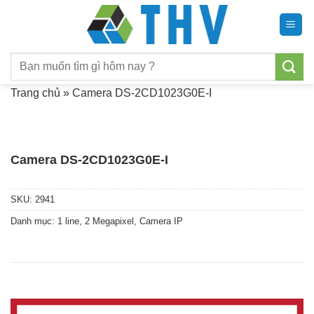
Chuyển
đến
nội
Tìm
dung
kiếm:
Trang chủ
»
Camera DS-2CD1023G0E-I
Camera DS-2CD1023G0E-I
SKU:
2941
Danh mục:
1 line
,
2 Megapixel
,
Camera IP