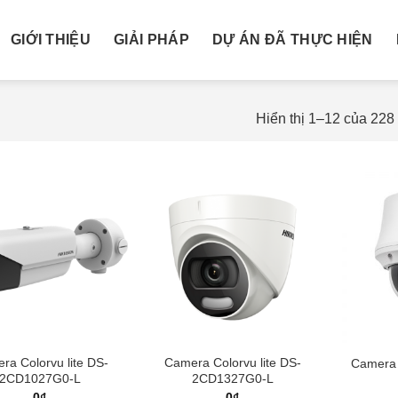
GIỚI THIỆU
GIẢI PHÁP
DỰ ÁN ĐÃ THỰC HIỆN
Hiển thị 1–12 của 228
ra Colorvu lite DS-
Camera Colorvu lite DS-
Camera
2CD1027G0-L
2CD1327G0-L
0
₫
0
₫