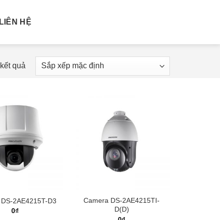
LIÊN HỆ
 kết quả
Camera DS-2AE4215TI-
 DS-2AE4215T-D3
D(D)
0
₫
0
₫