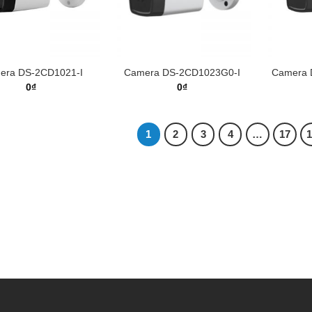
era DS-2CD1021-I
Camera DS-2CD1023G0-I
Camera 
0
₫
0
₫
1
2
3
4
…
17