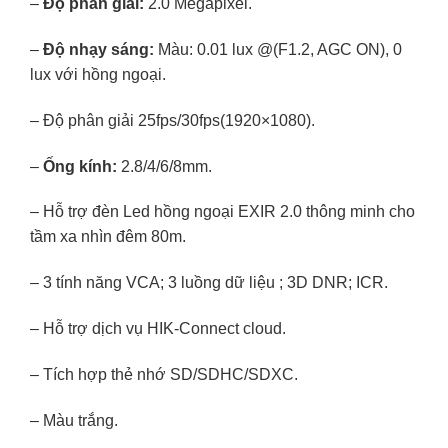
–
Độ phân giải:
2.0 Megapixel.
–
Độ nhạy sáng:
Màu: 0.01 lux @(F1.2, AGC ON), 0
lux với hồng ngoại.
– Độ phân giải 25fps/30fps(1920×1080).
–
Ống kính:
2.8/4/6/8mm.
– Hỗ trợ đèn Led hồng ngoại EXIR 2.0 thông minh cho
tầm xa nhìn đêm 80m.
– 3 tính năng VCA; 3 luồng dữ liệu ; 3D DNR; ICR.
– Hỗ trợ dịch vụ HIK-Connect cloud.
– Tích hợp thẻ nhớ SD/SDHC/SDXC.
– Màu trắng.