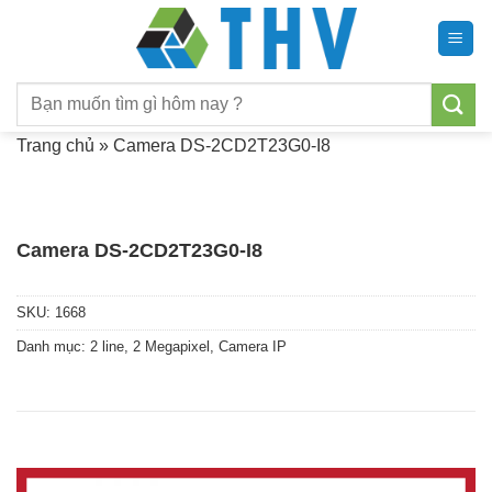
Chuyển
đến
nội
Tìm
dung
kiếm:
Trang chủ
»
Camera DS-2CD2T23G0-I8
Camera DS-2CD2T23G0-I8
SKU:
1668
Danh mục:
2 line
,
2 Megapixel
,
Camera IP