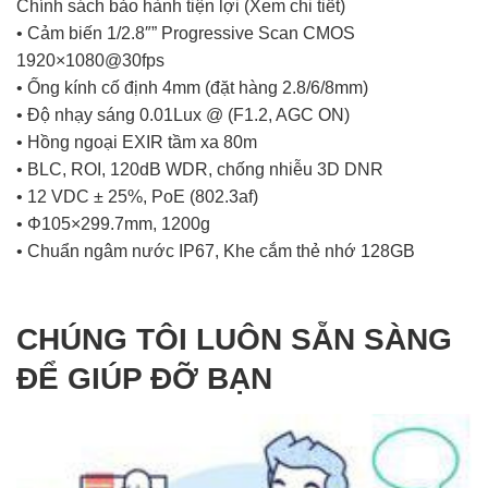
Chính sách bảo hành tiện lợi
(Xem chi tiết)
• Cảm biến 1/2.8″” Progressive Scan CMOS
1920×1080@30fps
• Ống kính cố định 4mm (đặt hàng 2.8/6/8mm)
• Độ nhạy sáng 0.01Lux @ (F1.2, AGC ON)
• Hồng ngoại EXIR tầm xa 80m
• BLC, ROI, 120dB WDR, chống nhiễu 3D DNR
• 12 VDC ± 25%, PoE (802.3af)
• Φ105×299.7mm, 1200g
• Chuẩn ngâm nước IP67, Khe cắm thẻ nhớ 128GB
CHÚNG TÔI LUÔN SẴN SÀNG
ĐỂ GIÚP ĐỠ BẠN