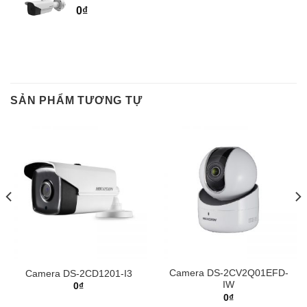
0
₫
SẢN PHẨM TƯƠNG TỰ
Camera DS-2CV2Q01EFD-
Camera DS-2CD1201-I3
IW
0
₫
0
₫