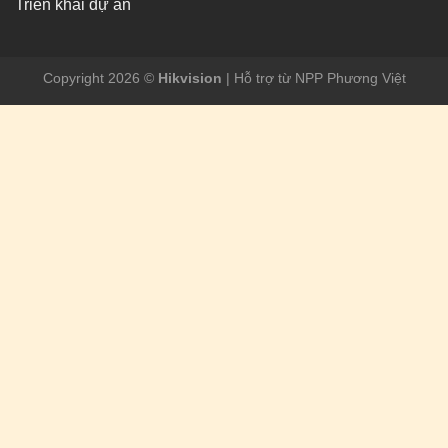
Triển khai dự án
Copyright 2026 ©
Hikvision
| Hỗ trợ từ NPP Phương Việt