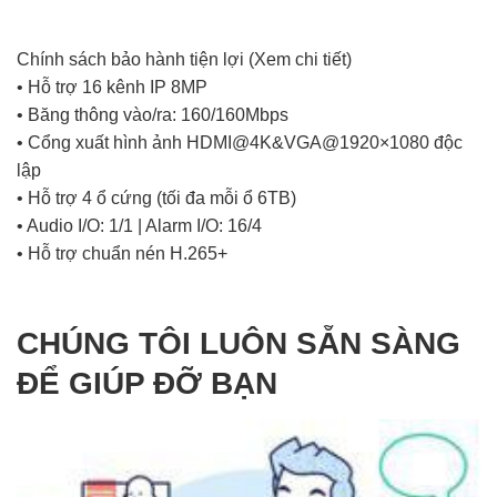
Chính sách bảo hành tiện lợi
(Xem chi tiết)
• Hỗ trợ 16 kênh IP 8MP
• Băng thông vào/ra: 160/160Mbps
• Cổng xuất hình ảnh HDMI@4K&VGA@1920×1080 độc
lập
• Hỗ trợ 4 ổ cứng (tối đa mỗi ổ 6TB)
• Audio I/O: 1/1 | Alarm I/O: 16/4
• Hỗ trợ chuẩn nén H.265+
CHÚNG TÔI LUÔN SẴN SÀNG
ĐỂ GIÚP ĐỠ BẠN