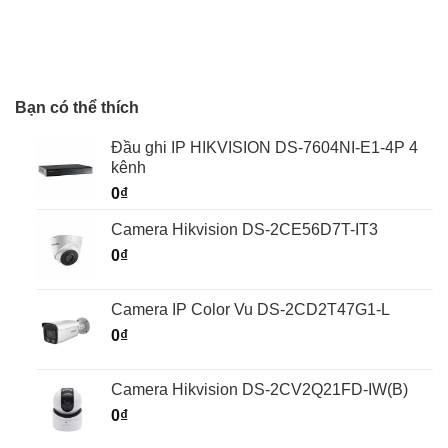
Bạn có thể thích
Đầu ghi IP HIKVISION DS-7604NI-E1-4P 4
kênh
0
₫
Camera Hikvision DS-2CE56D7T-IT3
0
₫
Camera IP Color Vu DS-2CD2T47G1-L
0
₫
Camera Hikvision DS-2CV2Q21FD-IW(B)
0
₫