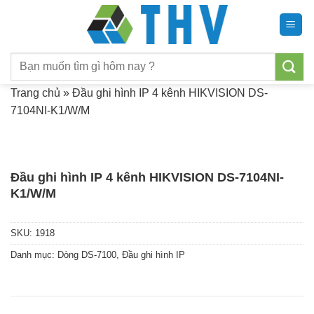
Chuyển
đến
nội
Tìm
dung
kiếm:
Trang chủ
»
Đầu ghi hình IP 4 kênh HIKVISION DS-
7104NI-K1/W/M
Đầu ghi hình IP 4 kênh HIKVISION DS-7104NI-
K1/W/M
SKU:
1918
Danh mục:
Dòng DS-7100
,
Đầu ghi hình IP