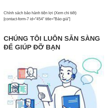
Chính sách bảo hành tiện lợi
(Xem chi tiết)
[contact-form-7 id=”454″ title=”Báo giá”]
CHÚNG TÔI LUÔN SẴN SÀNG
ĐỂ GIÚP ĐỠ BẠN