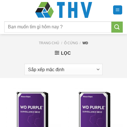
Chuyển
đến
nội
Tìm
dung
kiếm:
TRANG CHỦ
/
Ổ CỨNG
/
WD
LỌC